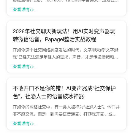
长。一个精致的虚拟形象（Live2D/3D模型）固然吸引观众
查看详情>>
的第一眼缘，但真正能让粉丝停留、产生情感连接的，往
往···
2026年社交聊天新玩法！用AI实时变声器玩
转微信语音，Papagei整活实战教程
在如今这个社交网络高度发达的时代，文字聊天的“文字游
戏”已经无法满足年轻人的需求，声音，才是传递情绪和性
格的最佳载体。面对每天都要用到的微信、QQ语音通话，
查看详情>>
很多人只把它当成单纯的沟通工具，却忽略了一个可以瞬
间“改头换面”、引爆聊天氛围的社交···
不敢开口不是你的错！AI变声器成“社交保护
色”，社恐人士的语音破冰神器
在如今的网络社交中，有一类人被称为“社恐人士”。他们并
非不愿交流，而是一到需要语音连麦、打游戏开麦、或者
进入陌生语音房时，就会不自觉地手心冒汗、心跳加速。
查看详情>>
在纯文字的世界里他们可以侃侃而谈，但一旦涉及“真实声