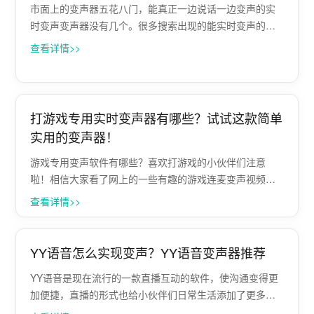
市面上的变声器五花八门，能真正一边说话一边变声的实
时变声变声器没有几个。很多搜索出现的能实时变声的变
声器都不是真的，只能给录音文件变声效果也差。 那有没
查看详情>>
真的能实现一边说话一边变声的实时变声软件呢？那肯定
是有的，那就是Papagei变声软件，···
打游戏专用实时变声器有哪些？试试这款简单
实用的变声器！
游戏专用变声软件有哪些？喜欢打游戏的小伙伴们注意
啦！相信大家看了网上的一些有趣的游戏连麦变声视频，
自己内心也蠢蠢欲动吧。 游戏说话变声不难，我们可以通
查看详情>>
过专业的变声器软件，轻松改变您的声音，让您在游戏中
魅力大增，今天，小编就来分享一款值得一试···
YY语音怎么实现变声？YY语音变声器推荐
YY语音是现在流行的一款直播互动的软件，使沟通变得更
加便捷，直播的形式也给小伙伴们日常生活添加了更多的
趣味。那么，有哪款变声器是可以运用到YY语音这个平台