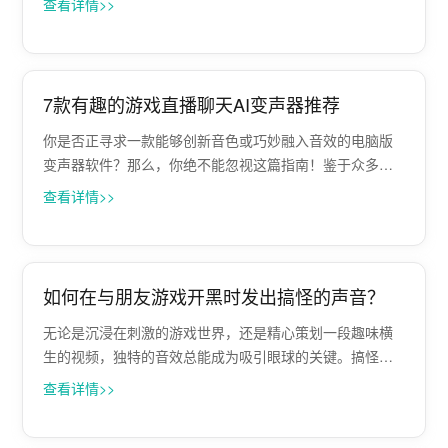
查看详情>>
的观看体验。那么，究竟是什么原因促使变声器在B站视频
中如此盛行呢? 一、掩盖个人声线缺陷···
7款有趣的游戏直播聊天AI变声器推荐
你是否正寻求一款能够创新音色或巧妙融入音效的电脑版
变声器软件？那么，你绝不能忽视这篇指南！鉴于众多直
播主及内容创作者对于提升影音作品趣味性的迫切需求，
查看详情>>
我们精心实测并筛选出了七大顶尖变声器应用，专为PC用
户设计。通过我们详尽的推荐解析，相信你···
如何在与朋友游戏开黑时发出搞怪的声音？
无论是沉浸在刺激的游戏世界，还是精心策划一段趣味横
生的视频，独特的音效总能成为吸引眼球的关键。搞怪音
效以其独特的魅力和无限的创意空间，成为游戏娱乐和视
查看详情>>
频创作中的一大亮点。而Papagei变声软件，凭借其强大的
音效面板功能，让这一创意过程变得···