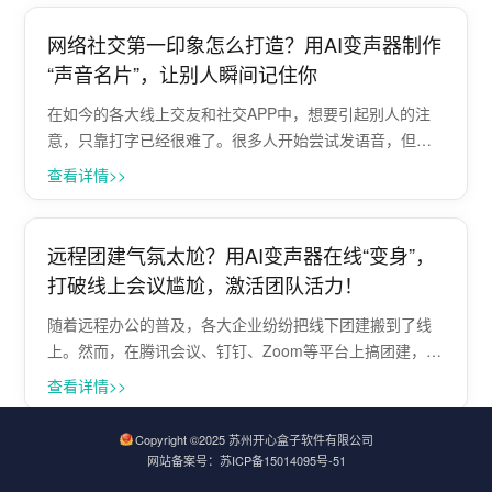
有容易被忽视的团队沟通氛围。 今天给···
网络社交第一印象怎么打造？用AI变声器制作
“声音名片”，让别人瞬间记住你
在如今的各大线上交友和社交APP中，想要引起别人的注
意，只靠打字已经很难了。很多人开始尝试发语音，但普
通的语音交流也有个很现实的痛点：声音太普通、没有辨
查看详情>>
识度，或者发完语音后，对方转头就忘了你“到底是个什么
样的人”。 其实，在线上社交里，声音···
远程团建气氛太尬？用AI变声器在线“变身”，
打破线上会议尴尬，激活团队活力！
随着远程办公的普及，各大企业纷纷把线下团建搬到了线
上。然而，在腾讯会议、钉钉、Zoom等平台上搞团建，往
往面临一个极其尴尬的痛点：大家面面相觑，轮流表演节
查看详情>>
目时气氛死气沉沉，只有主持人一个人在“强行嗨”，参与感
极低。 面对这种“线上社死”的冷···
Copyright ©2025 苏州开心盒子软件有限公司
变声器使用卡顿怎么办？Papagei硬件瓶颈排
网站备案号：苏ICP备15014095号-51