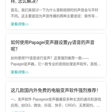
样, 怎么解决？
首先，我们来探讨一下为什么录制视频时的声音会与平时
不同。这主要是因为声音传播的两种主要途径：骨传导和
气传导。当我们说话时，声音会通过这两种方式传播到我
查看详情>>
们的耳朵。骨传导是指声音通过颅骨振动直接传递到内
耳，而气传导则是声音通过空气传播，经过外耳···
如何使用Papagei变声器设置yy语音的声音
呢？
如何使用YY语音进行变声？这里强烈推荐一款——
Papagei变声器，它一款专业的音频处理变声软件，其核心
功能包括AI实时变声、文件变声、音效处理等。这款软件
查看详情>>
利用AI深度学习技术，可以对任意动漫角色和人物进行实
时的声音转换，使得用户可以轻松地···
这几款国内外免费的电脑变声软件强烈推荐！
一、变声软件 Papageiai变声器兼容多种主流的通讯和游戏
应用，如QQ、微信、抖音、快手、CSGO、无畏契约、吃
鸡等，用户可以在不同平台上使用变声功能。高质量的音