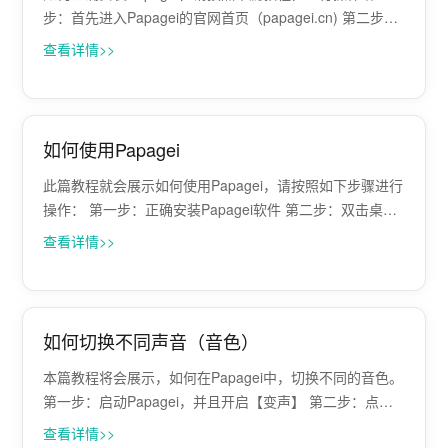
步：首先进入Papagei的官网首页（papagei.cn) 第二步：
点击【立即下载】按钮 第三步：等待浏览器下载完毕，打
查看详情>>
开下载入口，双击打开papagei的安装包 第四步：点击
【立···
如何使用Papagei
此篇教程就会展示如何使用Papagei，请按照如下步骤进行
操作： 第一步：正确安装Papagei软件 第二步：双击桌面
Papagei的软件图标 第三步：等待软件启动完成。如果首
查看详情>>
次启动，软件可能需要安装声卡驱动，需要一定的时间，
请耐心等待 第···
如何切换不同声音（音色）
本篇教程将会展示，如何在Papagei中，切换不同的音色。
第一步：启动Papagei，并且开启【变声】 第二步：点击
【换个声音】按钮。此时下方会展示更多声音，您可以在
查看详情>>