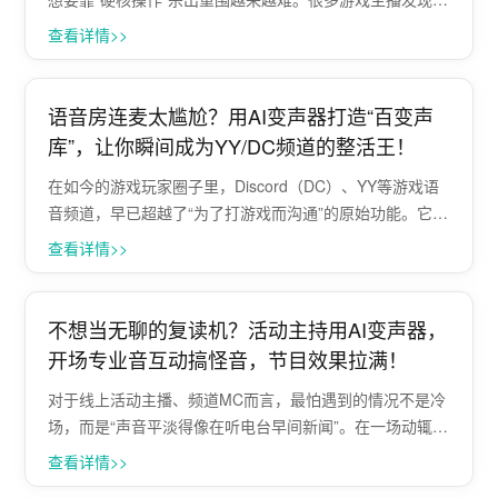
真正能留住观众、制造爆款节目效果的，往往不是极限操
查看详情>>
作，而是那些”出人意料”的喜剧互动。 ···
语音房连麦太尴尬？用AI变声器打造“百变声
库”，让你瞬间成为YY/DC频道的整活王！
在如今的游戏玩家圈子里，Discord（DC）、YY等游戏语
音频道，早已超越了“为了打游戏而沟通”的原始功能。它们
更像是一个个可以连麦唠嗑、整活、交友的“线上网络酒
查看详情>>
吧”。 然而，很多普通玩家在进入这些热闹的语音房时，往
往会面临一个巨大的痛点···
不想当无聊的复读机？活动主持用AI变声器，
开场专业音互动搞怪音，节目效果拉满！
对于线上活动主播、频道MC而言，最怕遇到的情况不是冷
场，而是“声音平淡得像在听电台早间新闻”。在一场动辄数
小时的直播或线上活动中，单调的语调和毫无起伏的音
查看详情>>
色，会让观众迅速流失，甚至让原本精彩的活动环节显得