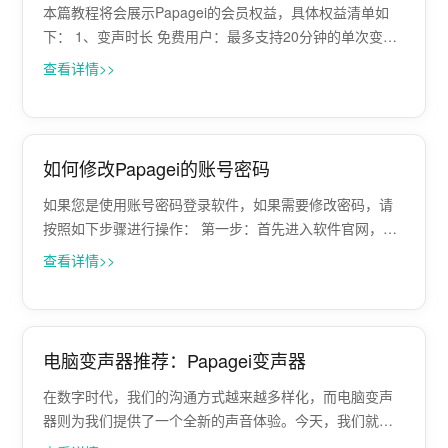
本篇教程将会展示Papagei的会员权益，具体权益清单如
下： 1、变声时长 免费用户：最多支持20分钟的单次变声
时长，超过一定时长限制后，需要重新开启变声 会员用
查看详情>>
户：无限制 2、声音限制 免费用户：支持使用所有免费声
音，不支持使用会员声音 ···
如何修改Papagei的账号密码
如果您是使用账号密码登录软件，如果需要修改密码，请
按照如下步骤进行操作： 第一步：首先进入软件官网，并
且点击网页上方的登录 第二步：选择【账号密码登录】，
查看详情>>
并且点击【忘记密码】 第三步：输入您的手机账号或者邮
箱，并且点击【发送验证码】，并且在···
电脑变声器推荐：Papagei变声器
在数字时代，我们的沟通方式越来越多样化，而电脑变声
器则为我们提供了一个全新的声音体验。今天，我们就来
聊聊Papagei变声器这款神奇的软件，它将如何改变我们的