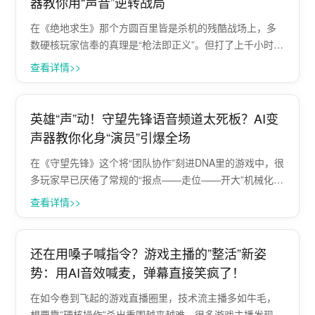
器教你用“声音”逆转战局
在《绝地求生》那个方圆百里皆是杀机的残酷战场上，多
数硬核玩家信奉的真理是“枪法即正义”。但打了上千小时的
沙场老兵心里都清楚一个残酷的现实：枪法决定了你能否
查看详情>>
击杀敌人，而信息差与心理博弈，才真正决定了谁能在决
赛圈捧起那把鸡。 当你的队伍因转移被···
英雄“声”动！守望先锋语音频道太死板？AI变
声器教你化身“演员”引爆全场
在《守望先锋》这个将“团队协作”刻进DNA里的游戏中，很
多玩家早已厌倦了常规的“报点——走位——开大”机械化流
程。虽然高分段的对局必须严谨，但在快速游戏或普通天
查看详情>>
梯中，枯燥的语音频道往往让游戏过程变得像打卡上班，
毫无激情可言。 面对游戏自带的···
还在用嗓子喊指令？游戏主播的”整活”新姿
势：用AI音效喊麦，弹幕直接笑疯了！
在如今卷到飞起的游戏直播圈里，技术流主播多如牛毛，
想要靠”硬核操作”杀出重围越来越难。很多游戏主播发现，