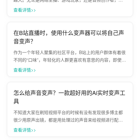
声软件都能为他们提供丰富的声音变换效果，增强互动体
查看详情>>
验。2025年，市场上涌现了许多功能强大且易于使用的电
脑变声软件。小编将为大家整理了5款2···
在B站直播时，使用什么变声器可以将自己声
音变声？
作为一个年轻人聚集的社区平台，B站上的用户群体有着很
不同的“口味”，年轻化的人群更喜欢有意思的内容，即使是
在直播的时候也是如此，如果你可以使用变声软件将自己
查看详情>>
的声音变得很搞，那么你的直播间通常就会收货非常好的
直播反响。 在直播中怎样将自己的声···
怎么给声音变声？一款超好用的Ai实时变声工
具
不知道大家在刷短视频平台的时候有没有发现很多博主都
很少用原声出镜，都是用处理过的声音来给视频进行配
音，这样的声音会给视频画面增加更多趣味，吸引人看下
查看详情>>
去。那么我们要怎么给视频变声呢？ 其实很简单，小编今