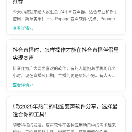
推荐
今天小编就来给大家汇总了4个AI变声器，适合专业和新手
使用，简单实用！ 一、Papagei变声软件 优点：Papagei
变声软件拥有实时变声、音频变声、视频变声和AI翻唱等
查看详情>>
功能，女声效果自然逼真，多种AI声音和音效模版选择，
一键实时变声超级···
抖音直播时，怎样操作才能在抖音直播伴侣里
实现变声
抖音作为广大网民喜欢的软件，有的人能抱着手机刷几个
小时。现在直播风口期，主播们更是层出不穷。有人天生
声音好听有感染力，有的就是天生声音不是很好听，变声
查看详情>>
器可以帮忙解决这个小困扰。但变声器要如果使用呢？怎
样操作才能在抖音直播伴侣里实现变声？一起···
5款2025年热门的电脑变声软件分享，选择最
适合你的工具！
随着科技的发展，变声软件在各种应用场景中的需求越来
越大。无论是网络主播、游戏玩家，还是音频创作者，变