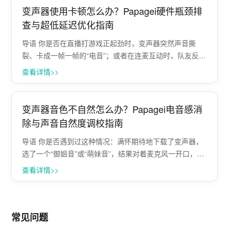
变声器使用卡顿怎么办？Papagei硬件瓶颈排
查与超低延迟优化指南
导语 你是否在直播打游戏正起劲时，变声器突然声音撕
裂、卡成一帧一帧的“电音”；或者在连麦互动时，队友反馈
你的声音像机器人一样断断续续？好不容易调好想要的御
查看详情>>
姐音，却被这突如其来的卡顿搞得心态全崩。很多时候，
问题并非出在变声器软件本身，而是硬件···
变声器音色不自然怎么办？Papagei电音感消
除与声音自然度调校指南
导语 你是否遇到过这种情况：满怀期待地下载了变声器，
选了一个“御姐音”或“萌妹音”，结果对着麦克风一开口，自
己听着都像机器人在念稿？或者声音虽然变了，但毫无情
查看详情>>
感起伏，一听就是“电子合成味”，直接吓跑直播间的观众和
连麦的队友。明明功能很多，为···
常见问题