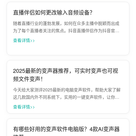
直播伴侣如何更改输入音频设备？
随着直播行业的蓬勃发展，如何在众多主播中脱颖而出成
为了每个直播者关注的焦点。抖音直播伴侣作为抖音官方
推出的直播工具，以其强大的功能和便捷的操作赢得了广
查看详情>>
大主播的喜爱。而今，结合Papagei变声软件的音频变声功
能，将为您的直播增添无限可能。 ···
2025最新的变声器推荐，可实时变声也可视
频文件变声！
今天给大家测评2025最新的电脑变声软件，帮助大家了解
这几款国内外不同系统下，实用的一键变声软件，让你随
时随地都能轻松实现声音的变换。 Windows电脑变声：
查看详情>>
Papagei变声软件 Papagei变声软件是一款基于人工智能技
术的Windo···
有哪些好用的变声软件电脑版？4款AI变声器