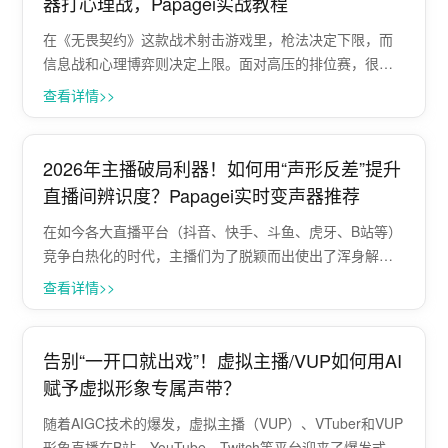
器打心理战，Papagei实战教程
在《无畏契约》这款战术射击游戏里，枪法决定下限，而
信息战和心理博弈则决定上限。面对高压的排位赛，很多
玩家只专注于练习精准定位和技能释放，却忽略了一个可
查看详情>>
以“杀人诛心”的秘密武器——AI实时变声器。今天给大家推
荐一款专为FPS玩家打造的国内老牌···
2026年主播破局利器！如何用“声形反差”提升
直播间辨识度？Papagei实时变声器推荐
在如今各大直播平台（抖音、快手、斗鱼、虎牙、B站等）
竞争白热化的时代，主播们为了脱颖而出使出了浑身解
数。视觉上的滤镜、穿搭、甚至整容级美颜早已屡见不
查看详情>>
鲜。但你是否想过，在听觉上，你的声音也可以进行“美颜”
和“伪装”？想要在千篇一律的直播间里杀···
告别“一开口就出戏”！虚拟主播/VUP如何用AI
赋予虚拟形象专属声带？
随着AIGC技术的爆发，虚拟主播（VUP）、VTuber和VUP
形象直播在B站、YouTube、Twitch等平台迎来了爆发式增