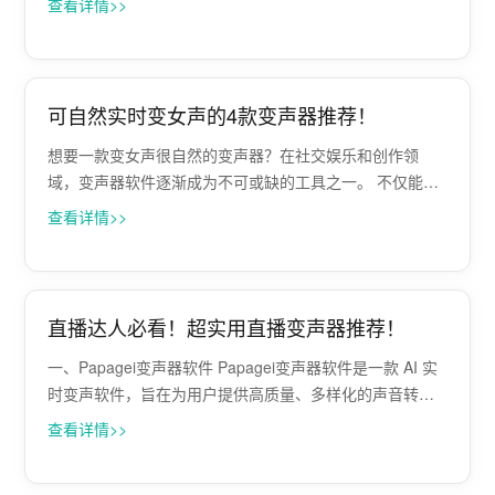
查看详情>>
上的呢？ 答案是肯定的，这里小编推荐一个非常好用的YY
语音变声器——Papagei变声···
可自然实时变女声的4款变声器推荐！
想要一款变女声很自然的变声器？在社交娱乐和创作领
域，变声器软件逐渐成为不可或缺的工具之一。 不仅能在
语音聊天中增添一些恶趣味，还能在直播、游戏和音频制
查看详情>>
作中发挥重要作用。本文将为您推荐四款超级自然的女声
变声器。 一、Papagei变声软件 优···
直播达人必看！超实用直播变声器推荐！
一、Papagei变声器软件 Papagei变声器软件是一款 AI 实
时变声软件，旨在为用户提供高质量、多样化的声音转换
体验。它利用先进的AI深度学习算法，能够实时转换用户
查看详情>>
的声音，适用于直播、会议、游戏等各种在线通讯和娱乐
场景。 有数百种变···