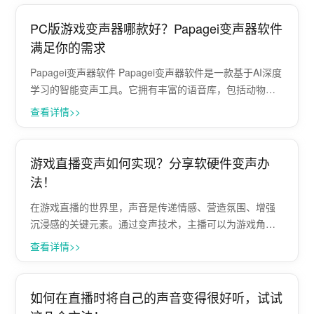
PC版游戏变声器哪款好？Papagei变声器软件
满足你的需求
Papagei变声器软件 Papagei变声器软件是一款基于AI深度
学习的智能变声工具。它拥有丰富的语音库，包括动物、
氛围、搞怪等多种音色，能够满足玩家在游戏中的不同需
查看详情>>
求。 此外，Papagei变声器软件还支持一键批量转换多种
音视频文件，为···
游戏直播变声如何实现？分享软硬件变声办
法！
在游戏直播的世界里，声音是传递情感、营造氛围、增强
沉浸感的关键元素。通过变声技术，主播可以为游戏角色
赋予独特的声音形象，提升直播的趣味性和吸引力。今
查看详情>>
天，我们就来深入探讨游戏直播变声的奥秘。 一、游戏直
播变声的重要性 1 增强角色代入感：在游···
如何在直播时将自己的声音变得很好听，试试