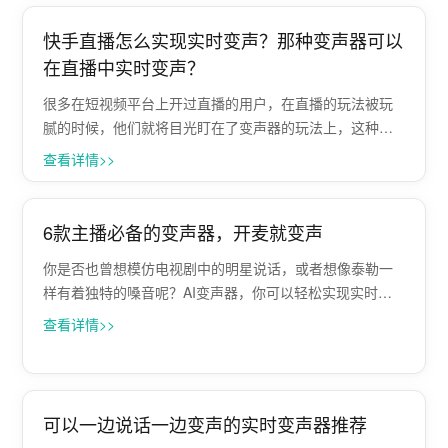
天就来给大家分享一个超好用的变声软件-P···
快手直播怎么实现实时变声？那种变声器可以
在直播中实时变声？
很多在短视频平台上开过直播的用户，在直播的玩法被玩
腻的时候，他们就将目光盯在了变声器的玩法上，这种可
以将声音改变的软件可以很好的活跃直播间的氛围，在直
查看详情>>
播间的数据转化上可以起到非常大作用。 不过，很多的变
声器软件不能够兼容快手直播平台，也有的···
6款主播必备的变声器，开麦就变声
你是否也曾想模仿电视剧中的明星说话，或者想像泰勒一
样有着独特的嗓音呢？AI变声器，你可以轻松实现实时变
声，将你的声音转换为专业且动听的声音，让身边的朋友
查看详情>>
对你刮目相看。在本文中，小编将分享2025年最新的6款AI
变声器软件，帮助大家开麦就变声···
可以一边说话一边变声的实时变声器推荐