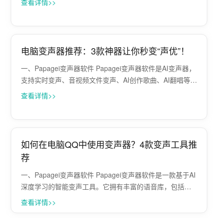
查看详情>>
让你轻松切换角色，吸引不同类型的粉丝。 无论是唱歌、
聊天还是表演，合适的变声效果都能让你···
电脑变声器推荐：3款神器让你秒变“声优”！
一、Papagei变声器软件 Papagei变声器软件是AI变声器，
支持实时变声、音视频文件变声、AI创作歌曲、AI翻唱等，
拥有御姐/大叔/机器人/影视角色等多个音色模版选择，支持
查看详情>>
LOL、CSGO、抖音直播、B站直播、快手直播、腾讯会议
等···
如何在电脑QQ中使用变声器？4款变声工具推
荐
一、Papagei变声器软件 Papagei变声器软件是一款基于AI
深度学习的智能变声工具。它拥有丰富的语音库，包括动
物、氛围、搞怪等多种音色，能够满足玩家在游戏中的不
查看详情>>
同需求。 此外，Papagei变声器还支持一键批量转换多种