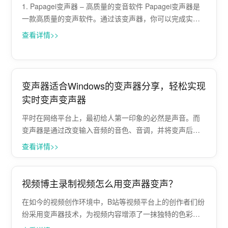
1. Papagei变声器 – 高质量的变音软件 Papagei变声器是
一款高质量的变声软件。通过该变声器，你可以完成实时
变声、录音变声及文件变声等操作。这款软件拥有多种预
查看详情>>
设效果，包括男声、女声、外国人声音等，您可以根据自
己的需···
变声器适合Windows的变声器分享，轻松实现
实时变声变声器
平时在网络平台上，最初给人第一印象的必然是声音。而
变声器是通过改变输入音频的音色、音调，并将变声后的
音频输出的工具，很多直播博主会用。 如果你也喜欢在直
查看详情>>
播、游戏或社交平台上变换声音，那么可以尝试使用AI变
声器，实时变声，变声器开麦就变声。那···
视频博主录制视频怎么用变声器变声？
在如今的视频创作环境中，B站等视频平台上的创作者们纷
纷采用变声器技术，为视频内容增添了一抹独特的色彩。
这一现象不仅丰富了视频的表现形式，也深刻影响了观众