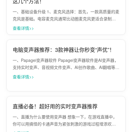
这几个方法！
一、基础设备升级 1、麦克风选择：首先，一款高质量的麦
克风是基础。电容麦克风通常比动圈麦克风更适合录制人
声，因为它们能捕捉更多细节，使声音听起来更加清晰、
查看详情>>
饱满。根据预算和需求，可以选择桌面式、领夹式或专业
录音麦克风。 2、音频接口与混音台：···
电脑变声器推荐：3款神器让你秒变“声优”！
一、Papagei变声器软件 Papagei变声器软件是AI变声器，
支持实时变声、音视频文件变声、AI创作歌曲、AI翻唱等，
拥有御姐/大叔/机器人/影视角色等多个音色模版选择，支持
查看详情>>
LOL、CSGO、抖音直播、B站直播、快手直播、腾讯会议
等···
直播必备！超好用的实时变声器推荐
一、直播为什么要使用变声器 想象一下，在游戏直播中，
你可以用搞怪的卡通声音为紧张刺激的游戏过程增添欢乐
氛围；在娱乐直播时，甜美的少女音或者磁性的大叔音能