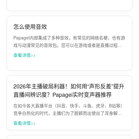
声音库中进行选择 当您鼠标移动至某个声音上方时，此时
可以【单机】头像进行···
怎么使用音效
Papagei内部集成了多种音效，有常见的网络名梗，也有游
戏与动漫常见的音效包。您可以在游戏或者是直播过程
中，任意使用音效包，来达到更好的氛围效果。本篇教程
查看详情>>
将会展示如何使用音效包。 第一步：启动并且打开
Papagei。随后点击右下角的【下拉···
2026年主播破局利器！如何用“声形反差”提升
直播间辨识度？Papagei实时变声器推荐
在如今各大直播平台（抖音、快手、斗鱼、虎牙、B站等）
竞争白热化的时代，主播们为了脱颖而出使出了浑身解
数。视觉上的滤镜、穿搭、甚至整容级美颜早已屡见不
查看详情>>
鲜。但你是否想过，在听觉上，你的声音也可以进行“美颜”
和“伪装”？想要在千篇一律的直播间里杀···