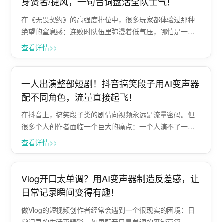
身贤者/捷风，一句台词盘活全队士气！
在《无畏契约》的高强度排位中，很多玩家都体验过那种
绝望的窒息感：连败时队伍里弥漫着低气压，哪怕是一个
报点失误，都能引发队友之间的互相埋怨和摆烂。枪法可
查看详情>>
以练，但在瞬息万变的残局中，团队的心态和士气，往往
才是决定生死的关键。面对高压的赛场，很多···
一人出演整部短剧！抖音搞笑段子用AI变声器
配不同角色，流量直接起飞！
在抖音上，搞笑段子类的剧情向视频永远是流量密码。但
很多个人创作者面临一个巨大的痛点：一个人演不了一台
戏。 想在段子里同时展现老板的威严、打工人的卑微、还
查看详情>>
有路人的呆萌，没有真人搭档，光靠剪辑和硬憋声线，出
来的效果既尴尬又出戏。 为了···
Vlog开口太单调？用AI变声器制造反差感，让
日常记录瞬间变得有趣！
做Vlog的短视频创作者经常会遇到一个很现实的困境：日
常记录的生活再精彩，如果配音只是单调的平铺直叙，视