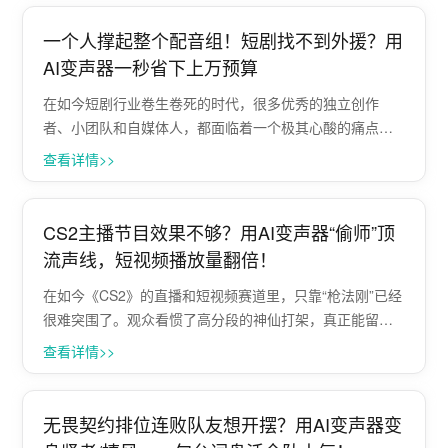
索然无味。 很多新晋主持人都面临一个···
一个人撑起整个配音组！短剧找不到外援？用
AI变声器一秒省下上万预算
在如今短剧行业卷生卷死的时代，很多优秀的独立创作
者、小团队和自媒体人，都面临着一个极其心酸的痛点：
剧本写好了、分镜画好了、场地也布置了，结果一到“配音”
查看详情>>
环节就彻底卡壳。 一部稍长的短剧，通常需要男主、女
主、反派、甚至老奶奶、小孩子等五六种截···
CS2主播节目效果不够？用AI变声器“偷师”顶
流声线，短视频播放量翻倍！
在如今《CS2》的直播和短视频赛道里，只靠“枪法刚”已经
很难突围了。观众看惯了高分段的神仙打架，真正能留住
他们的，往往是主播的“节目效果”和“个人特色”。 很多技术
查看详情>>
流主播陷入一个困局：操作拉满，但直播间安静得像自习
室，粉丝留不住，短视频切片···
无畏契约排位连败队友想开摆？用AI变声器变