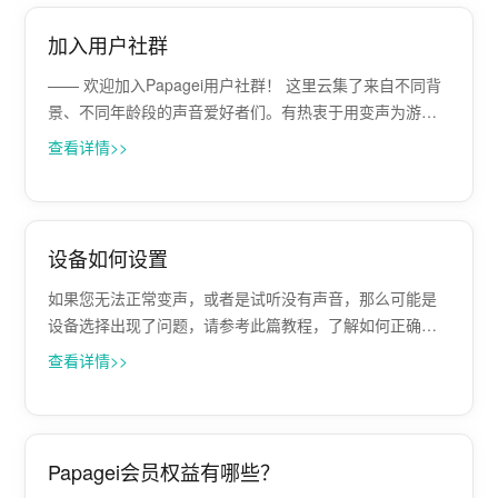
加入用户社群
—— 欢迎加入Papagei用户社群！ 这里云集了来自不同背
景、不同年龄段的声音爱好者们。有热衷于用变声为游戏
角色赋予独特个性的游戏玩家，让每一次开麦都充满惊
查看详情>>
喜；有从事自媒体创作的创作者们，借助变声软件为视频
增添别样的趣味，吸引无数观众；还···
设备如何设置
如果您无法正常变声，或者是试听没有声音，那么可能是
设备选择出现了问题，请参考此篇教程，了解如何正确设
置自己的设备。 第一步：首先启动Papagei，并且点击
查看详情>>
【软件设置】 第二步：选择正确的设备。您可以点击切换
按钮，进行设备切换。麦克风设备需···
Papagei会员权益有哪些？