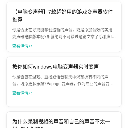
种声音效果，包括男声···
【电脑变声器】7款超好用的游戏变声器软件
推荐
你是否正在寻找能够创造新的声音，或是添加音效的实用
变声器电脑版本呢?那就绝对不可错过这篇文章了!我们知道
很多实况主可能需要这样的PC 变声软体，以让他们的影音
查看详情>>
内容可以更加有趣。 因此，我们已亲自实测并整理出以下7
个最好的变声器推荐。相信透过···
教你如何windows电脑变声器实时变声
你是否曾在游戏、直播或语音聊天中渴望拥有不同的声
音，增添更多乐趣?Papagei变声器，作为专业的声音变换
软件，让你轻松实现这一梦想。本文将带你了解如何快速
查看详情>>
上手Papagei变声器，完成基础设置，开启你的变声之旅。
一、安装与启动 下载与安···
为什么录制视频的声音和自己的声音不太一