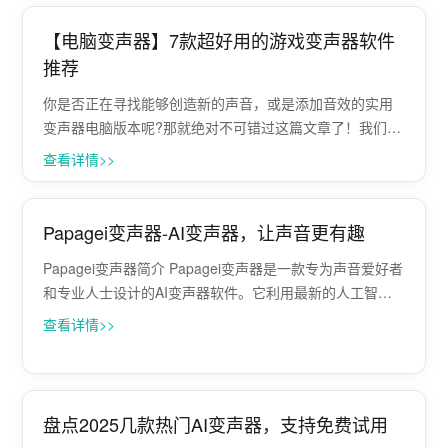
应运而生，凭借其卓越的实时变声技···
【电脑变声器】7款超好用的游戏变声器软件
推荐
你是否正在寻找能够创造新的声音，或是添加音效的实用
变声器电脑版本呢?那就绝对不可错过这篇文章了！我们知
道很多实况主可能需要这样的PC 变声软体，以让他们的影
查看详情>>
音内容可以更加有趣。因此，我们已亲自实测并整理出以
下7个最好的变声器推荐。相信透过我···
Papagei变声器-AI变声器，让声音更有趣
Papagei变声器简介 Papagei变声器是一款专为声音爱好者
和专业人士设计的AI变声器软件。它利用最新的人工智能
技术，能够将你的声音转换成各种不同的风格和效果，从
查看详情>>
而为你的日常生活或专业工作带来全新的体验。 用户场景
应用 功能特点 多种···
盘点2025几款热门AI变声器，支持免费试用