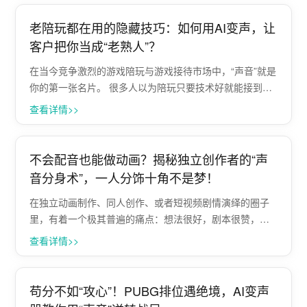
音”的暴露，就会立刻产生巨大的心理···
老陪玩都在用的隐藏技巧：如何用AI变声，让
客户把你当成“老熟人”？
在当今竞争激烈的游戏陪玩与游戏接待市场中，“声音”就是
你的第一张名片。 很多人以为陪玩只要技术好就能接到
单，但在实际的接待过程中，往往会遇到一个尴尬的痛
查看详情>>
点：麦克风里传出的“真实原声”过于沉闷、没有特色，甚至
带有一点环境杂音，导致单子流失率居···
不会配音也能做动画？揭秘独立创作者的“声
音分身术”，一人分饰十角不是梦！
在独立动画制作、同人创作、或者短视频剧情演绎的圈子
里，有着一个极其普遍的痛点：想法很好，剧本很赞，但
一到配音环节就犯了难。 一部作品里往往有少年、少女、
查看详情>>
老者、反派等多个角色，但作为个人创作者或小团队，根
本请不起专业的配音演员。如果强行用自己···
苟分不如“攻心”！PUBG排位遇绝境，AI变声