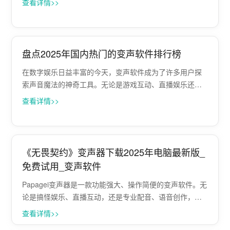
查看详情>>
声音世界。 Papagei变声器是一款功能强大的电脑变声器
软件，它能够将你的声音进···
盘点2025年国内热门的变声软件排行榜
在数字娱乐日益丰富的今天，变声软件成为了许多用户探
索声音魔法的神奇工具。无论是游戏互动、直播娱乐还是
日常聊天，变声软件都能为我们带来无尽的乐趣。本文将
查看详情>>
为大家介绍几款值得一试的变声软件，让我们一同走进声
音的奇幻世界。 一、Papagei变声器···
《无畏契约》变声器下载2025年电脑最新版_
免费试用_变声软件
Papagei变声器是一款功能强大、操作简便的变声软件。无
论是搞怪娱乐、直播互动，还是专业配音、语音创作，它
都能为你提供多样化的声音选择，让你的声音充满无限可
查看详情>>
能。 产品特点 1.丰富的声音库：Papagei变声器内置了多