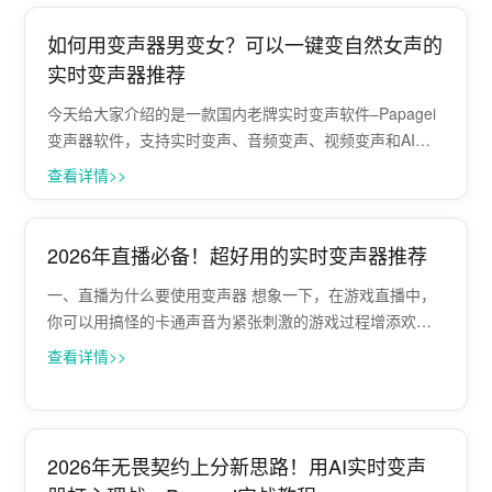
音视频文件，为···
如何用变声器男变女？可以一键变自然女声的
实时变声器推荐
今天给大家介绍的是一款国内老牌实时变声软件–Papagei
变声器软件，支持实时变声、音频变声、视频变声和AI音
乐翻唱，除了可以实时变声自然的男女变声外，还有多种
查看详情>>
AI声音和音效模版选择，实用又有趣。 下面给大家分享下
实时变声教程： 第一步：下···
2026年直播必备！超好用的实时变声器推荐
一、直播为什么要使用变声器 想象一下，在游戏直播中，
你可以用搞怪的卡通声音为紧张刺激的游戏过程增添欢乐
氛围；在娱乐直播时，甜美的少女音或者磁性的大叔音能
查看详情>>
让你轻松切换角色，吸引不同类型的粉丝。 无论是唱歌、
聊天还是表演，合适的变声效果都能让你···
2026年无畏契约上分新思路！用AI实时变声