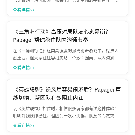
频就会显得像“流水账”，很难留住观众的耐心。 有很多UP
查看详情>>
主，拍的是和好朋友出街吃吃喝喝，或者自己坐在桌前做
内心独白。但因为都是自己在说话···
《三角洲行动》高压对局队友心态易崩？
Papagei 帮你稳住队内沟通节奏
在《三角洲行动》这类高强度的撤离射击游戏中，枪法固
然重要，但大家往往容易忽略一个致命因素：队内沟通的
稳定性。尤其是在高压撤出、连败掉分的阶段，一次小小
查看详情>>
的失误就极容易引发队友之间的互相指责，甚至直接导致
团队内讧、全员摆烂。 与其在关键局被糟糕···
《英雄联盟》逆风局容易闹矛盾？Papagei 声
线切换，帮团队有效阻止内讧
玩《英雄联盟》排位时，相信很多玩家都有过这种体验：
明明对线还能稳住，但因为一次小失误，队友的心态突然
就崩了，开始无限点信号、打字互动，最终导致好好的翻
查看详情>>
盘局变成“坐牢局”。影响对局结果的，往往不只是操作，还