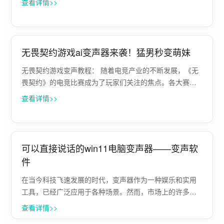
查看详情>>
效和简洁的操作界面进一步提升了用户体验，适合希望在
各种语音场景中尝试变声的···
无畏契约游戏ai变声器来袭！猛男秒变萌妹
无畏契约游戏变声教程： 随着电竞产业的不断发展，《无
畏契约》的电竞比赛成为了玩家们关注的焦点。各大赛事
的举办不仅提升了游戏的知名度，也吸引了更多玩家的加
查看详情>>
入。
可以直接说话的win11电脑变声器——变声软
件
在当今科技飞速发展的时代，变声器作为一种娱乐和实用
工具，已经广泛应用于各种场景。然而，市场上的许多变
声器在实时变声方面存在明显的不足，无法满足用户对即
查看详情>>
时互动和真实感的需求。 在这一背景下，Papagei变声器