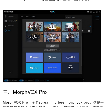
三、MorphVOX Pro
MorphVOX Pro，全名screaming bee morphvox pro，这是一